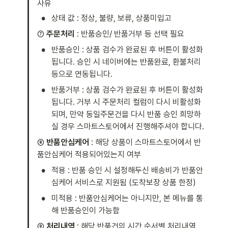
사유
•
상태 값 : 정상, 불량, 보류, 상품미입고 
⑦ 
주문처리
 : 반품승인/ 반품거부 등 선택 필요 
•
반품승인 : 상품 검수가 완료된 후 버튼이 활성화
됩니다. 승인 시 네이버에는 반품완료, 환불처리 
등으로 연동됩니다. 
•
반품거부 : 상품 검수가 완료된 후 버튼이 활성화
됩니다. 거부 시 주문처리 컬럼이 다시 비활성화
되며, 만약 동일주문건을 다시 반품 승인 희망하
실 경우 스마트스토어에서 진행해주셔야 합니다. 
⑧ 
반품안심케어
 : 해당 상품이 스마트스토어에서 반
품안심케어 적용되어있는지 여부 
•
적용 : 반품 승인 시 설정해두신 배송비가 반품안
심케어 서비스로 지원됨 (도착보장 상품 한정) 
•
미적용 : 반품안심케어는 아니지만, 본 메뉴를 통
해 반품승인이 가능함 
⑨ 
처리내역
 : 해당 반품건의 시간 순서별 처리내역 