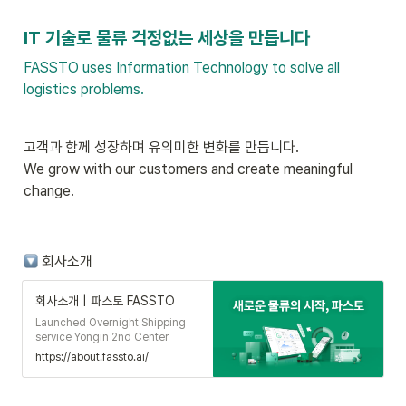
IT 기술로 물류 걱정없는 세상을 만듭니다
FASSTO uses Information Technology to solve all 
logistics problems.
고객과 함께 성장하며 유의미한 변화를 만듭니다.

We grow with our customers and create meaningful 
change.
회사소개
회사소개 | 파스토 FASSTO
Launched Overnight Shipping
service Yongin 2nd Center
announced Grade 1 Certification
https://about.fassto.ai/
in Smart Logistics Center
Signed MOU with Motion2AI
Launched Midnight Shipping