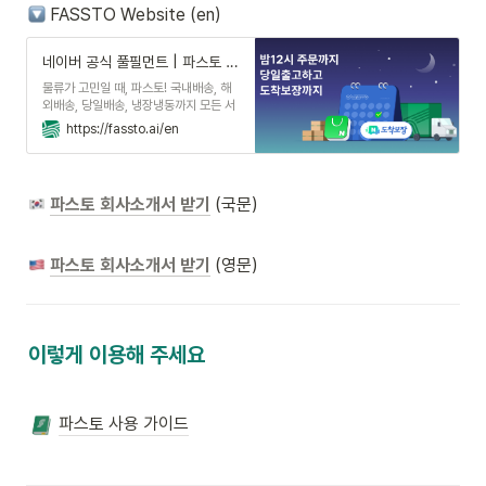
service Acquired Grade A in
FASSTO Website (en)
Inno-Biz, hosted by the Ministry
of SMEs and Startups UPS
international express shipping
네이버 공식 풀필먼트 | 파스토 FASSTO
service offered Automated
물류가 고민일 때, 파스토! 국내배송, 해
Order Processing with Shopee
외배송, 당일배송, 냉장냉동까지 모든 서
Yongin 1st Center
비스 자동화. 언제 어디서나 가장 편리한
https://fassto.ai/en
풀필먼트.
파스토 회사소개서 받기
 (국문)
파스토 회사소개서 받기
 (영문)
이렇게 이용해 주세요
파스토 사용 가이드