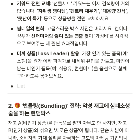
•
키워드 전면 교체:
 '선물세트' 키워드는 이제 검색량이 거의 
없습니다. 
'자취생 쟁여템', '펜트리 채우기', '대용량 간식', 
'못난이 특가'
 등으로 상품명을 전면 교체하세요.
•
썸네일의 변화:
 고급스러운 박스 사진은 버리세요. 캔이나 
샴푸가 
산더미처럼 쌓여 있는 연출 컷
이 '가성비'를 시각적
으로 보여주는 데 훨씬 효과적입니다.
•
미끼 상품(Loss Leader) 활용:
 가장 인기 있는 품목(예: 
스팸)을 원가 이하 파격가로 내세워 유입을 만들고, 마진이 
남는 비인기 품목(예: 식용유, 런천미트)을 옵션으로 함께 
구매하도록 묶어보세요.
•
2. 
 '번들링(Bundling)' 전략: 악성 재고에 심폐소생
술을 하는 랜덤박스
재고 A(비인기 상품)를 단독으로 팔면 아무도 안 사지만, 재고 
B(인기 상품)와 섞으면 '새로운 상품'이 됩니다. 단순 처분이 아
니라, 소비자의 
기대 심리
를 자극하는 고도의 마케팅 기법입니