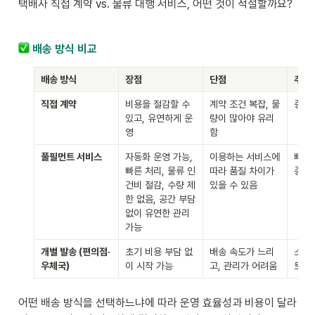
택배사 직접 계약 vs. 물류 대행 서비스, 어떤 것이 적절할까요?
 배송 방식 비교
배송 방식
장점
단점
추천
직접 계약
비용을 절감할 수 
계약 조건 복잡, 물
중, 
있고, 유연하게 운
량이 많아야 유리
영
함
풀필먼트 서비스
자동화 운영 가능, 
이용하는 서비스에 
빠른 
빠른 처리, 물류 인
따라 품질 차이가 
종 판
건비 절감, 수량 제
있을 수 있음
한 없음, 공간 부담 
없이 유연한 관리 
가능
개별 발송 (편의점·
초기 비용 부담 없
배송 속도가 느리
소규모
우체국)
이 시작 가능
고, 관리가 어려움
트 단
어떤 배송 방식을 선택하느냐에 따라 운영 효율성과 비용이 달라