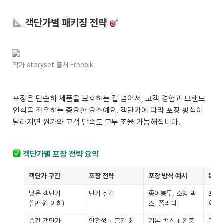
 객단가별 패키징 전략 
작가 storyset 출처 Freepik
포장은 단순히 제품을 보호하는 걸 넘어서, 고객 경험과 브랜드 
인식을 좌우하는 중요한 요소예요. 객단가에 따라 포장 방식이 
달라지면 원가와 고객 만족도 모두 조율 가능해집니다.
객단가별 포장 전략 요약
객단가 구간
포장 전략
포장 방식 예시
특징
낮은 객단가

단가 절감
종이봉투, 소형 박
포장
(1만 원 이하)
스, 폴리백
화, 
중간 객단가

안전성 + 공간 최
기본 박스 + 완충
다양한