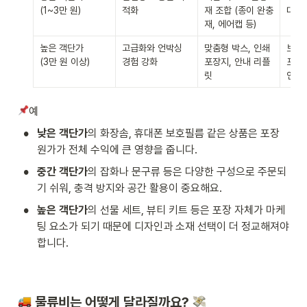
(1~3만 원)
적화
재 조합 (종이 완충
대응,
재, 에어캡 등)
높은 객단가

고급화와 언박싱 
맞춤형 박스, 인쇄 
브랜드
(3만 원 이상)
경험 강화
포장지, 안내 리플
프리미
릿
연출
예
•
낮은 객단가
의 화장솜, 휴대폰 보호필름 같은 상품은 포장 
원가가 전체 수익에 큰 영향을 줍니다.
•
중간 객단가
의 잡화나 문구류 등은 다양한 구성으로 주문되
기 쉬워, 충격 방지와 공간 활용이 중요해요.
•
높은 객단가
의 선물 세트, 뷰티 키트 등은 포장 자체가 마케
팅 요소가 되기 때문에 디자인과 소재 선택이 더 정교해져야 
합니다.
 물류비는 어떻게 달라질까요? 