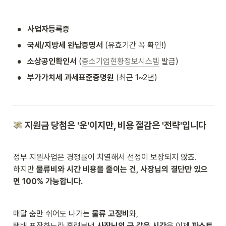
•
사업자등록증
•
국세/지방세 완납증명서
 (유효기간 꼭 확인!)
•
소상공인확인서
 (
중소기업현황정보시스템
 발급)
•
부가가치세 과세표준증명원
 (최근 1~2년)
 지원금 당첨은 '운'이지만, 비용 절감은 '전략'입니다
정부 지원사업은 경쟁률이 치열해서 선정이 보장되지 않죠.

하지만 
물류비와 시간 비용을 줄이는 건, 사장님의 결단만 있으
면 100% 가능합니다.
매달 숨만 쉬어도 나가는 
물류 고정비
와,

택배 포장하느라 흘려보낸 
사장님의 금 같은 시간
을 이제 
파스토