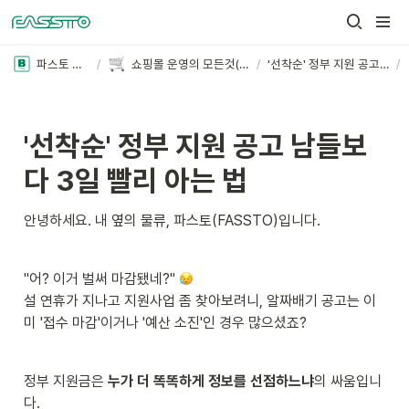
파스토 블로그
/
쇼핑몰 운영의 모든것(더보기+)
/
'선착순' 정부 지원 공고 남들보다 3일 빨리 아는 법
/
'선착순' 정부 지원 공고 남들보
다 3일 빨리 아는 법
안녕하세요. 내 옆의 물류, 파스토(FASSTO)입니다.
"어? 이거 벌써 마감됐네?" 
설 연휴가 지나고 지원사업 좀 찾아보려니, 알짜배기 공고는 이
미 '접수 마감'이거나 '예산 소진'인 경우 많으셨죠?
정부 지원금은 
누가 더 똑똑하게 정보를 선점하느냐
의 싸움입니
다.